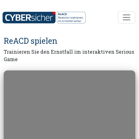
CyberSecurityChatbot
ReACD spielen
Powered by TH Köln
Trainieren Sie den Ernstfall im interaktiven Serious
Game
👋
Hello! I am your ReACD CyberChatbot.
How can I help you today?