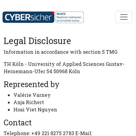
Legal Disclosure
Information in accordance with section 5 TMG
TH Köln - University of Applied Sciences Gustav-
CyberSecurityChatbot
Heinemann-Ufer 54 50968 Köln
Powered by TH Köln
Represented by
Valérie Varney
👋
Anja Richert
Hoai Viet Nguyen
Contact
Hello! I am your ReACD CyberChatbot.
How can I help you today?
Telephone: +49 221 8275 2783 E-Mail: